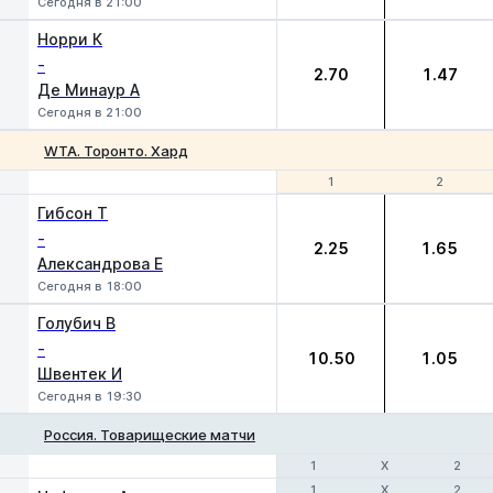
Сегодня в 21:00
Норри К
-
2.70
1.47
Де Минаур А
Сегодня в 21:00
WTA. Торонто. Хард
1
2
Гибсон Т
-
2.25
1.65
Александрова Е
Сегодня в 18:00
Голубич В
-
10.50
1.05
Швентек И
Сегодня в 19:30
Россия. Товарищеские матчи
1
Х
2
1
Х
2