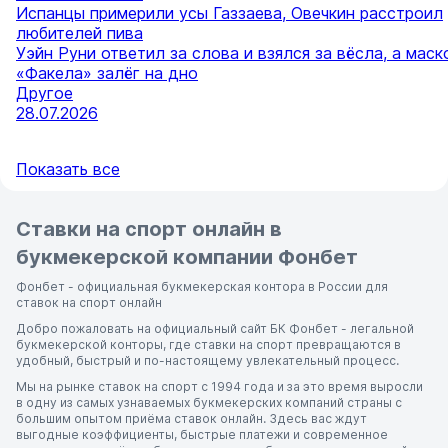
Испанцы примерили усы Газзаева, Овечкин расстроил
любителей пива
Уэйн Руни ответил за слова и взялся за вёсла, а маск
«Факела» залёг на дно
Другое
28.07.2026
Показать все
Ставки на спорт онлайн в
букмекерской компании Фонбет
Фонбет - официальная букмекерская контора в России для
ставок на спорт онлайн
Добро пожаловать на официальный сайт БК Фонбет - легальной
букмекерской конторы, где ставки на спорт превращаются в
удобный, быстрый и по-настоящему увлекательный процесс.
Мы на рынке ставок на спорт с 1994 года и за это время выросли
в одну из самых узнаваемых букмекерских компаний страны с
большим опытом приёма ставок онлайн. Здесь вас ждут
выгодные коэффициенты, быстрые платежи и современное