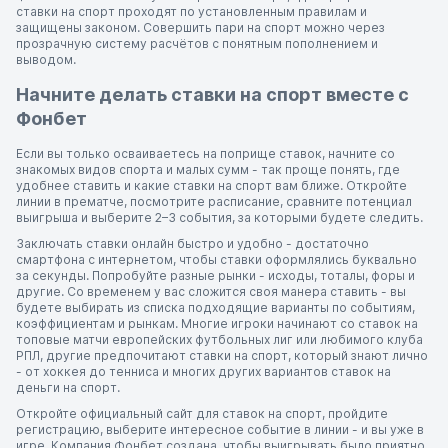
ставки на спорт проходят по установленным правилам и
защищены законом. Совершить пари на спорт можно через
прозрачную систему расчётов с понятным пополнением и
выводом.
Начните делать ставки на спорт вместе с
Фонбет
Если вы только осваиваетесь на поприще ставок, начните со
знакомых видов спорта и малых сумм - так проще понять, где
удобнее ставить и какие ставки на спорт вам ближе. Откройте
линии в прематче, посмотрите расписание, сравните потенциал
выигрыша и выберите 2–3 события, за которыми будете следить.
Заключать ставки онлайн быстро и удобно - достаточно
смартфона с интернетом, чтобы ставки оформлялись буквально
за секунды. Попробуйте разные рынки - исходы, тоталы, форы и
другие. Со временем у вас сложится своя манера ставить - вы
будете выбирать из списка подходящие варианты по событиям,
коэффициентам и рынкам. Многие игроки начинают со ставок на
топовые матчи европейских футбольных лиг или любимого клуба
РПЛ, другие предпочитают ставки на спорт, который знают лично
- от хоккея до тенниса и многих других вариантов ставок на
деньги на спорт.
Откройте официальный сайт для ставок на спорт, пройдите
регистрацию, выберите интересное событие в линии - и вы уже в
игре. Компания Фонбет создана, чтобы выигрывать было приятно,