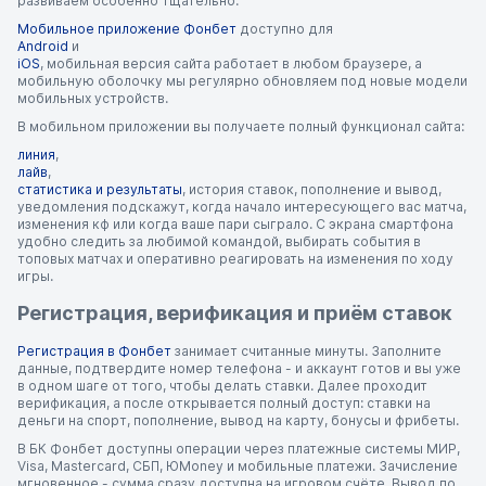
развиваем особенно тщательно.
Мобильное приложение Фонбет
доступно для
Android
и
iOS
, мобильная версия сайта работает в любом браузере, а
мобильную оболочку мы регулярно обновляем под новые модели
мобильных устройств.
В мобильном приложении вы получаете полный функционал сайта:
линия
,
лайв
,
статистика и результаты
, история ставок, пополнение и вывод,
уведомления подскажут, когда начало интересующего вас матча,
изменения кф или когда ваше пари сыграло. С экрана смартфона
удобно следить за любимой командой, выбирать события в
топовых матчах и оперативно реагировать на изменения по ходу
игры.
Регистрация, верификация и приём ставок
Регистрация в Фонбет
занимает считанные минуты. Заполните
данные, подтвердите номер телефона - и аккаунт готов и вы уже
в одном шаге от того, чтобы делать ставки. Далее проходит
верификация, а после открывается полный доступ: ставки на
деньги на спорт, пополнение, вывод на карту, бонусы и фрибеты.
В БК Фонбет доступны операции через платежные системы МИР,
Visa, Mastercard, СБП, ЮMoney и мобильные платежи. Зачисление
мгновенное - сумма сразу доступна на игровом счёте. Вывод по