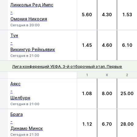
Линкольн Ред Импс
-
5.60
4.30
1.53
Омония Никосия
Сегодня в 20:00
Тун
-
1.45
4.60
6.10
Викингур Рейкьявик
Сегодня в 21:00
Лига конференций УЕФА. 3-й отборочный этап. Первые матчи
1
Х
2
Аякс
-
1.08
8.00
25.00
Шелбурн
Сегодня в 21:00
Брага
-
1.12
6.70
28.00
Динамо Минск
Сегодня в 21:30