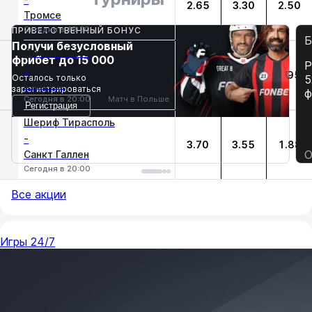
2.65
3.30
2.50
Тромсе
Сегодня в 19:30
ПРИВЕТСТВЕННЫЙ БОНУС
Б
Получи безусловный
Динамо Киев
фрибет до 15 000
Р
-
2.25
3.35
2.95
Осталось только
5
Карабах
зарегистрироваться
ф
Сегодня в 20:00
Матч в Польше
Регистрация
Шериф Тирасполь
-
3.70
3.55
1.88
О
Санкт Галлен
Сегодня в 20:00
Все акции
Игры 24/7