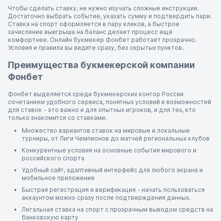
Чтобы сделать ставку, не нужно изучать сложные инструкции.
Достаточно выбрать событие, указать сумму и подтвердить пари.
Ставка на спорт оформляется в пару кликов, а быстрое
зачисление выигрыша на баланс делает процесс ещё
комфортнее. Онлайн букмекер Фонбет работает прозрачно.
Условия и правила вы видите сразу, без скрытых пунктов.
Преимущества букмекерской компании
Фонбет
Фонбет выделяется среди букмекерских контор России
сочетанием удобного сервиса, понятных условий и возможностей
для ставок - это важно и для опытных игроков, и для тех, кто
только знакомится со ставками.
Множество вариантов ставок на мировые и локальные
турниры, от Лиги Чемпионов до матчей региональных клубов
Конкурентные условия на основные события мирового и
российского спорта
Удобный сайт, адаптивный интерфейс для любого экрана и
мобильное приложение
Быстрая регистрация и верификация - начать пользоваться
аккаунтом можно сразу после подтверждения данных.
Легальная ставка на спорт с прозрачным выводом средств на
банковскую карту