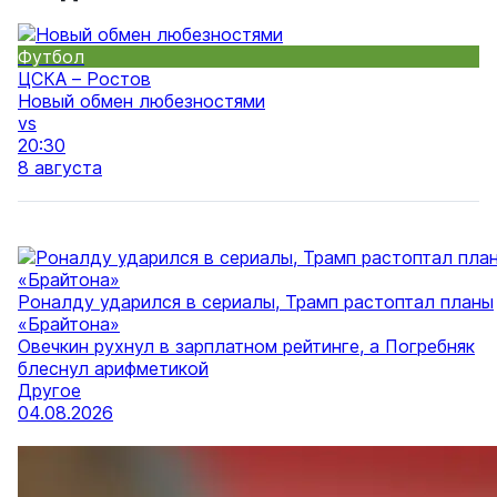
Футбол
ЦСКА – Ростов
Новый обмен любезностями
vs
20:30
8 августа
Роналду ударился в сериалы, Трамп растоптал планы
«Брайтона»
Овечкин рухнул в зарплатном рейтинге, а Погребняк
блеснул арифметикой
Другое
04.08.2026