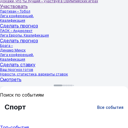
Докажи, что ты лучший – участвуй в ОВИмпийских играх
Участвовать
Партизан – Тобол
Лига конференций.
Квалификация
Сделать прогноз
ПАОК – Андерлехт
Лига Европы. Квалификация
Сделать прогноз
Брага –
Динамо Минск
Лига конференций.
Квалификация
Сделать ставку
Ваш прогноз готов
Новости, статистика, варианты ставок
Смотреть
Поиск по событиям
Спорт
Все события
Лига
Live
Торонто
Европы
Топ-события