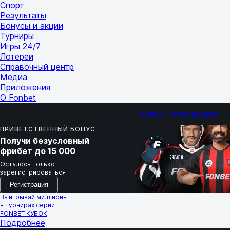
Спорт
Результаты
Бонусы и акции
Турниры
Игры 24/7
Лотереи
Справочный центр
Медиа
Приложения
О Fonbet
Войти
Регистрация
ПРИВЕТСТВЕННЫЙ БОНУС
Получи безусловный
фрибет до 15 000
Осталось только
зарегистрироваться
Регистрация
Выигрывай миллионы
в турнирах серии
FONBET КУБОК
Подробнее