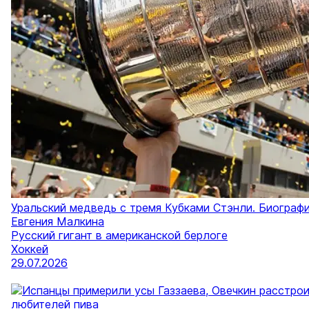
Уральский медведь с тремя Кубками Стэнли. Биограф
Евгения Малкина
Русский гигант в американской берлоге
Хоккей
29.07.2026