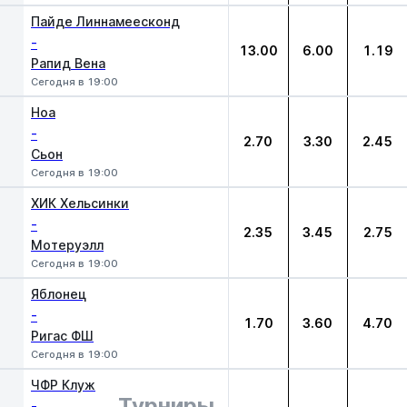
Пайде Линнамеесконд
-
13.00
6.00
1.19
Рапид Вена
Сегодня в 19:00
Ноа
-
2.70
3.30
2.45
Сьон
Сегодня в 19:00
ХИК Хельсинки
-
2.35
3.45
2.75
Мотеруэлл
Сегодня в 19:00
Яблонец
-
1.70
3.60
4.70
Ригас ФШ
Все события
Сегодня в 19:00
ЧФР Клуж
Акции
Турниры
-